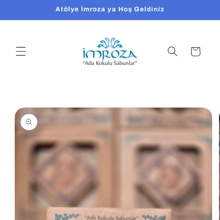
İçeriğe
Atölye İmroza ya Hoş Geldiniz
atla
Sepet
Ürün
bilgisine
atla