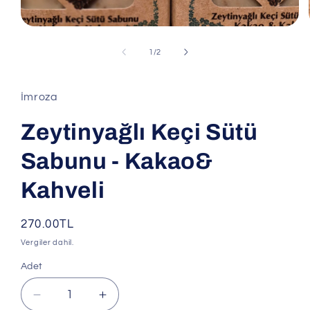
Medya
1
modda
/
1
/
2
oynatın
İmroza
Zeytinyağlı Keçi Sütü
Sabunu - Kakao&
Kahveli
Normal
270.00TL
fiyat
Vergiler dahil.
Adet
Adet
Zeytinyağlı
Zeytinyağlı