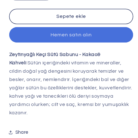
Keçi
Keçi
Sütü
Sütü
Sabunu
Sabunu
Sepete ekle
-
-
Kakao&amp;
Kakao&amp;
Hemen satın alın
Kahveli
Kahveli
için
için
adedi
adedi
Zeytinyağlı Keçi Sütü Sabunu - Kakao&
azaltın
artırın
Kahveli
Sütün içeriğindeki vitamin ve mineraller,
cildin doğal yağ dengesini koruyarak temizler ve
besler, onarır, nemlendirir. İçeriğindeki bal ve diğer
yağlar sütün bu özelliklerini destekler, kuvvetlendirir.
kahve yağı ve tanecikleri ölü deriyi soymaya
yardımcı olurken; cilt ve saç, kremsi bir yumuşaklık
kazanır.
Share